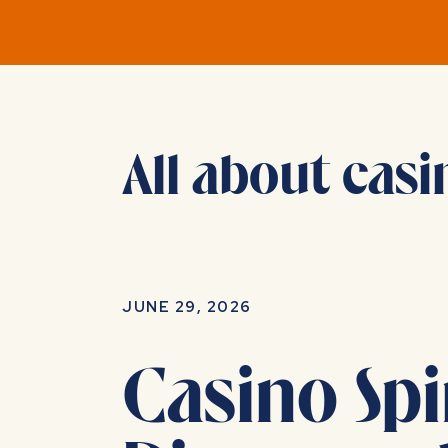
All about cas
JUNE 29, 2026
Casino Sp