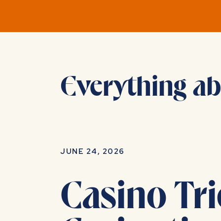
Everything ab
JUNE 24, 2026
Casino Tri